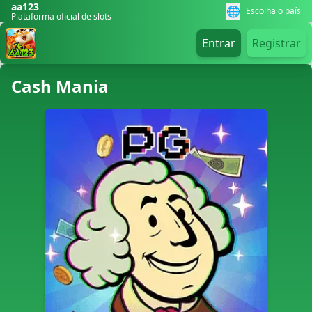
aa123
🌐
Escolha o país
Plataforma oficial de slots
Entrar
Registrar
Cash Mania