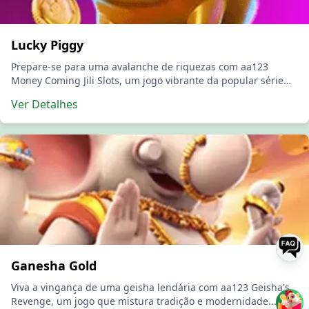
Lucky Piggy
Prepare-se para uma avalanche de riquezas com aa123
Money Coming Jili Slots, um jogo vibrante da popular série
Jili...
Ver Detalhes
Ganesha Gold
Viva a vingança de uma geisha lendária com aa123 Geisha's
Revenge, um jogo que mistura tradição e modernidade...