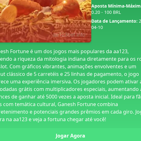
Aposta Mínima-Máxim
0.20 - 100 BRL
Data de Lançamento:
2
04-10
esh Fortune é um dos jogos mais populares da aa123,
zendo a riqueza da mitologia indiana diretamente para os r
slot. Com gráficos vibrantes, animações envolventes e um
ut clássico de 5 carretéis e 25 linhas de pagamento, o jogo
rece uma experiência imersiva. Os jogadores podem ativar 
rodadas grátis com multiplicadores especiais, aumentando 
ces de ganhar até 5000 vezes a aposta inicial. Ideal para f
ts com temática cultural, Ganesh Fortune combina
retenimento e potenciais grandes prêmios em cada giro. J
ra na aa123 e veja a fortuna chegar até você!
Jogar Agora