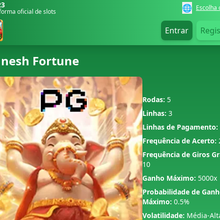
23
🌐
Escolha 
forma oficial de slots
Entrar
Regis
nesh Fortune
Rodas:
5
Linhas:
3
Linhas de Pagamento:
Frequência de Acerto:
Frequência de Giros Gr
10
Ganho Máximo:
5000x
Probabilidade de Gan
Máximo:
0.5%
Volatilidade:
Média-Alt