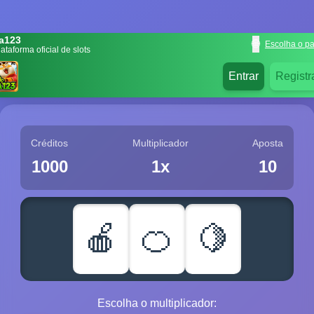
a123
🌐
Escolha o pa
lataforma oficial de slots
Entrar
Registr
Créditos
Multiplicador
Aposta
1000
1x
10
🍎
🍊
🍋
Escolha o multiplicador: