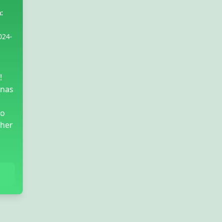
:
024-
!
anas
to
cher