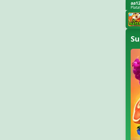
aa1
Plata
Su