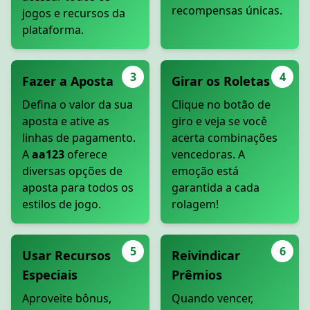
recompensas únicas.
jogos e recursos da
plataforma.
3
4
Fazer a Aposta
Girar os Roletas
Defina o valor da sua
Clique no botão de
aposta e ative as
giro e veja se você
linhas de pagamento.
acerta combinações
A
aa123
oferece
vencedoras. A
diversas opções de
emoção está
aposta para todos os
garantida a cada
estilos de jogo.
rolagem!
5
6
Usar Recursos
Reivindicar
Especiais
Prêmios
Aproveite bônus,
Quando vencer,