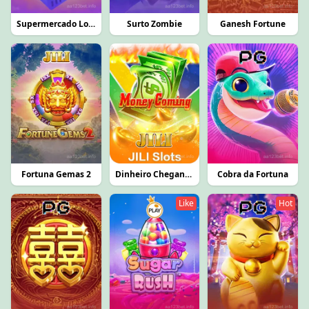
Supermercado Louco
Surto Zombie
Ganesh Fortune
Fortuna Gemas 2
Dinheiro Chegando Jili Slots
Cobra da Fortuna
Like
Hot