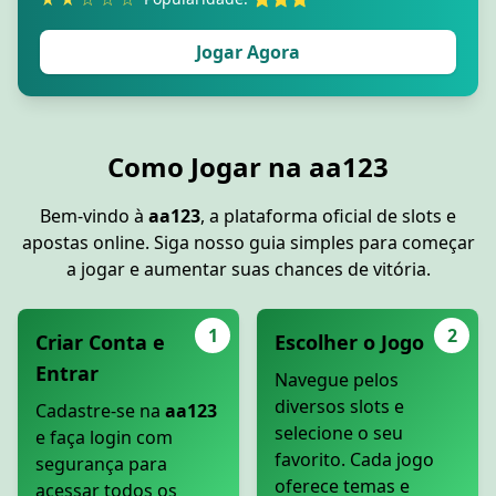
Jogar Agora
Como Jogar na aa123
Bem-vindo à
aa123
, a plataforma oficial de slots e
apostas online. Siga nosso guia simples para começar
a jogar e aumentar suas chances de vitória.
1
2
Criar Conta e
Escolher o Jogo
Entrar
Navegue pelos
diversos slots e
Cadastre-se na
aa123
selecione o seu
e faça login com
favorito. Cada jogo
segurança para
oferece temas e
acessar todos os