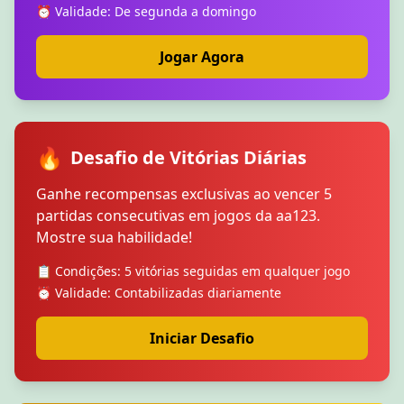
⏰ Validade: De segunda a domingo
Jogar Agora
🔥
Desafio de Vitórias Diárias
Ganhe recompensas exclusivas ao vencer 5
partidas consecutivas em jogos da aa123.
Mostre sua habilidade!
📋 Condições: 5 vitórias seguidas em qualquer jogo
⏰ Validade: Contabilizadas diariamente
Iniciar Desafio