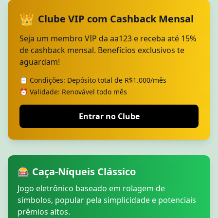
👑
Clube VIP com Cashback Mensal
Seja um membro VIP da aa123 e receba até 15%
de cashback mensal. Benefícios exclusivos te
aguardam!
📋 Condições: Depósito total de R$1.000/mês
⏰ Validade: Renovável todo mês
Entrar no Clube
🎰 Caça-Níqueis Clássico
Jogo eletrônico baseado em rolagem de
símbolos, popular pela simplicidade e potenciais
prêmios altos.