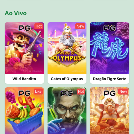
Ao Vivo
Hot
New
Wild Bandito
Gates of Olympus
Dragão Tigre Sorte
Like
Hot
New