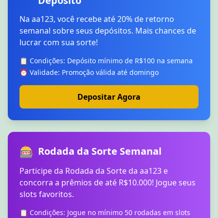
Depósito
Na aa123, você recebe até 20% de retorno
semanal sobre seus depósitos. Mais chances de
lucrar com sua sorte!
📋 Condições: Depósito mínimo de R$100 na semana
⏰ Validade: Promoção válida até domingo
Depositar Agora
🎰
Rodada da Sorte Semanal
Participe da Rodada da Sorte da aa123 e
concorra a prêmios de até R$10.000! Jogue seus
slots favoritos.
📋 Condições: Jogue no mínimo 50 rodadas em slots