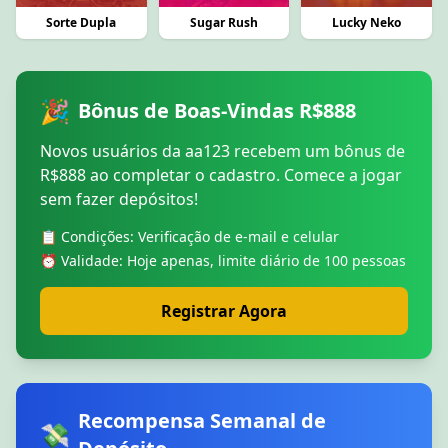
Sorte Dupla
Sugar Rush
Lucky Neko
🎉
Bônus de Boas-Vindas R$888
Novos usuários da aa123 recebem um bônus de
R$888 ao completar o cadastro. Comece a jogar
sem fazer depósitos!
📋 Condições: Verificação de e-mail e celular
⏰ Validade: Hoje apenas, limite diário de 100 pessoas
Registrar Agora
Recompensa Semanal de
💸