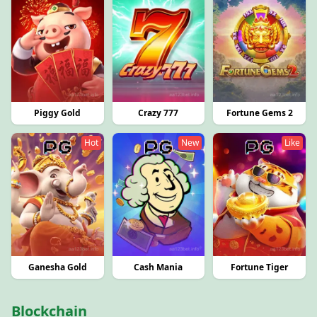
Piggy Gold
Crazy 777
Fortune Gems 2
Hot
New
Like
Ganesha Gold
Cash Mania
Fortune Tiger
Blockchain