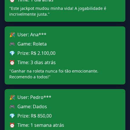
"Este jackpot mudou minha vida! A jogabilidade é
incrivelmente justa."
🎉
User: Ana***
🎮
Game: Roleta
💎
Prize: R$ 2.100,00
⏰
Time: 3 dias atrás
"Ganhar na roleta nunca foi tão emocionante.
Recomendo a todos!"
🎉
User: Pedro***
🎮
Game: Dados
💎
Prize: R$ 850,00
⏰
Time: 1 semana atrás