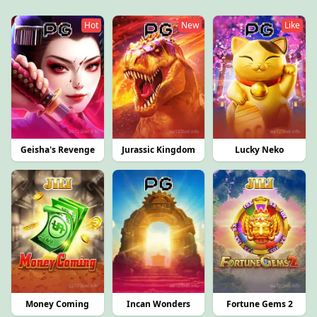
Hot
New
Like
Geisha's Revenge
Jurassic Kingdom
Lucky Neko
Money Coming
Incan Wonders
Fortune Gems 2